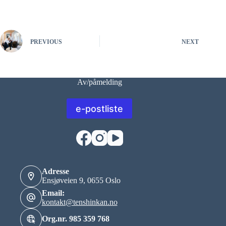
PREVIOUS
NEXT
Av/påmelding
e-postliste
Adresse
Ensjøveien 9, 0655 Oslo
Email:
kontakt@tenshinkan.no
Org.nr. 985 359 768