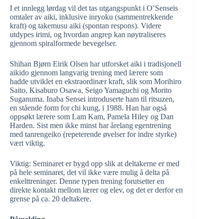
I et innlegg lørdag vil det tas utgangspunkt i O’Senseis
omtaler av aiki, inklusive inryoku (sammentrekkende
kraft) og takemusu aiki (spontan respons). Videre
utdypes irimi, og hvordan angrep kan nøytraliseres
gjennom spiralformede bevegelser.
Shihan Bjørn Eirik Olsen har utforsket aiki i tradisjonell
aikido gjennom langvarig trening med lærere som
hadde utviklet en ekstraordinær kraft, slik som Morihiro
Saito, Kisaburo Osawa, Seigo Yamaguchi og Morito
Suganuma. Inaba Sensei introduserte ham til ritsuzen,
en stående form for chi kung, i 1988. Han har også
oppsøkt lærere som Lam Kam, Pamela Hiley og Dan
Harden. Sist men ikke minst har årelang egentrening
med tanrengeiko (repeterende øvelser for indre styrke)
vært viktig.
Viktig: Seminaret er bygd opp slik at deltakerne er med
på hele seminaret, det vil ikke være mulig å delta på
enkelttreninger. Denne typen trening forutsetter en
direkte kontakt mellom lærer og elev, og det er derfor en
grense på ca. 20 deltakere.