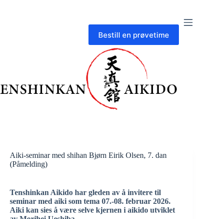
Skip
to
content
Bestill en prøvetime
Aiki-seminar med shihan Bjørn Eirik Olsen, 7. dan
(Påmelding)
Tenshinkan Aikido har gleden av å invitere til
seminar med aiki som tema 07.-08. februar 2026.
Aiki kan sies å være selve kjernen i aikido utviklet
av Morihei Ueshiba.