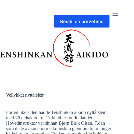
Skip
to
content
Bestill en prøvetime
Vellykket nyttårsleir
For en uke siden hadde Tenshinkan aikido nyttårsleir
med 76 deltakere fra 13 klubber rundt i landet.
Hovedinstruktør var shihan Bjørn Eirik Olsen, 7.dan
som delte av sin enorme kunnskap gjennom to treninger
både lørdag og søndag. Fredagens trening ble holdt av