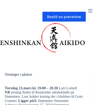
Skip
to
content
Bestill en prøvetime
Treninger i påsken
Torsdag 21.mars
kl. 19.00 – 20.30
Lars Lomell
NB
trening flyttet til Romerrike aikidoklubb på
Strømmen. Lars holder trening der i klubben til Geirr
Cranner.
Ligger på/i:
Strømmen Storsenter
Adresse
:
Stasjonsveien 17, 2010 Strømmen