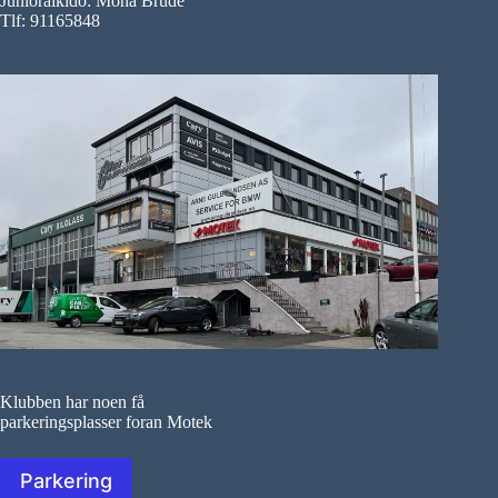
Junioraikido: Mona Brude
Tlf: 91165848
Klubben har noen få
parkeringsplasser foran Motek
Parkering