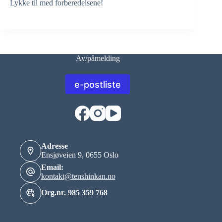
Lykke til med forberedelsene!
Av/påmelding
e-postliste
Adresse
Ensjøveien 9, 0655 Oslo
Email:
kontakt@tenshinkan.no
Org.nr. 985 359 768