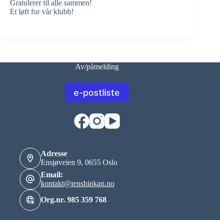
Gratulerer til alle sammen!
Et løft for vår klubb!
Av/påmelding
e-postliste
Adresse
Ensjøveien 9, 0655 Oslo
Email:
kontakt@tenshinkan.no
Org.nr. 985 359 768