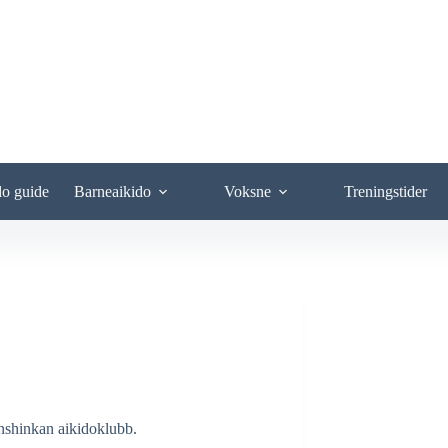
do guide
Barneaikido
Voksne
Treningstider
enshinkan aikidoklubb.