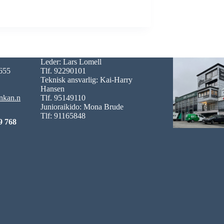
Leder: Lars Lomell
0655
Tlf. 92290101
Teknisk ansvarlig: Kai-Harry
Hansen
nkan.n
Tlf. 95149110
Junioraikido: Mona Brude
Tlf: 91165848
9 768