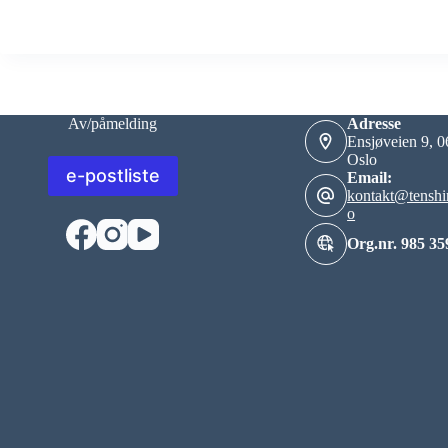
Av/påmelding
Adresse
Ensjøveien 9, 
Oslo
e-postliste
Email:
kontakt@tenshi
o
Org.nr. 985 35