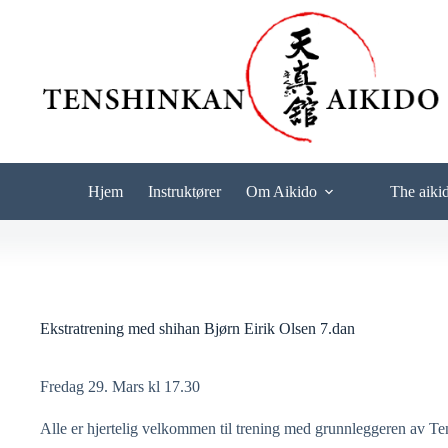
Skip
to
content
Hjem
Instruktører
Om Aikido
The aiki
Ekstratrening med shihan Bjørn Eirik Olsen 7.dan
Fredag 29. Mars kl 17.30
Alle er hjertelig velkommen til trening med grunnleggeren av T